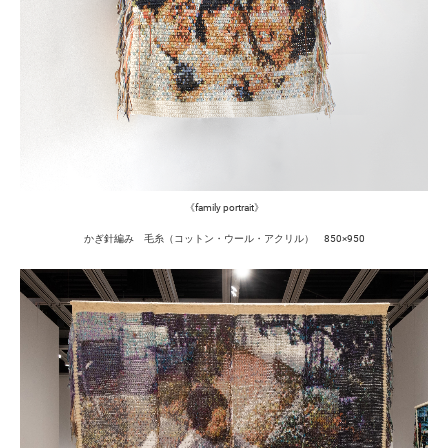
《family portrait》
かぎ針編み 毛糸（コットン・ウール・アクリル） 850×950