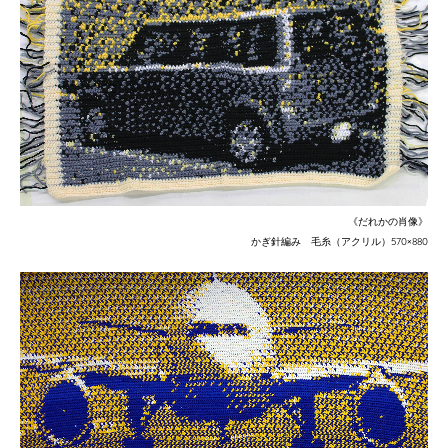
《だれかの肖像》
かぎ針編み 毛糸（アクリル）
570×880