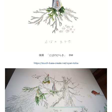
個展 「とばのひらき」 DM
https://touch-base-create.net/open-toba