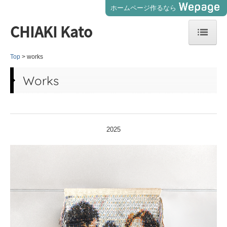
ホームページ作るなら
CHIAKI Kato
Top
works
Top
Works
Profile
works
2025
contact