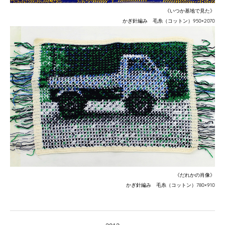
《いつか基地で見た》
かぎ針編み 毛糸（コットン）
950×2070
《だれかの肖像》
かぎ針編み 毛糸（コットン）
780×910